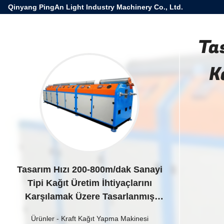
Qinyang PingAn Light Industry Machinery Co., Ltd.
Ta
K
Tasarım Hızı 200-800m/dak Sanayi
Tipi Kağıt Üretim İhtiyaçlarını
Karşılamak Üzere Tasarlanmış
Kağıt Makinesi, Gerilim 380V50Hz
Ürünler
-
Kraft Kağıt Yapma Makinesi