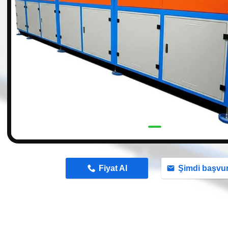
n
Fiyat Al
Şimdi başvu