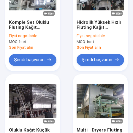
Fabrika turu
Kalite kontrol
Komple Set Oluklu
Hidrolik Yüksek Hızlı
Fluting Kağıt
Fluting Kağıt
Bizimle iletişime geçin
Makinesi Tam
Makinesi Tam
Fiyat:
negotiable
Fiyat:
negotiable
Otomatik Bir Kat
Otomatik ISO9001
MOQ:
1set
MOQ:
1set
Sertifikası
Haberler
Son Fiyat alın
Son Fiyat alın
Şimdi başvurun
Şimdi başvurun
Doku Kağıt Yapma Makinesi
Kraft Kağıt Yapma Makinesi
Kağıt Yapma Makinesi Kopyala
tuvalet kağıdı makinesi
Fluting Kağıt Makinesi
Oluklu Kağıt Küçük
Multi - Dryers Fluting