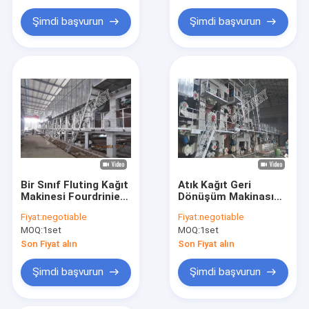
Şimdi başvurun
Şimdi başvurun
Bir Sınıf Fluting Kağıt
Atık Kağıt Geri
Makinesi Fourdrinier
Dönüşüm Makinası
Tel Kraft Kağıt
Fourdrinier Çok -
Fiyat:
negotiable
Fiyat:
negotiable
Üretim Makinesi
Silindir
MOQ:
1set
MOQ:
1set
Son Fiyat alın
Son Fiyat alın
Şimdi başvurun
Şimdi başvurun