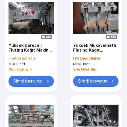
Yüksek Dereceli
Yüksek Mukavemetli
Fluting Kağıt Makine
Fluting Kağıt
Kağıt Fabrikası
Makinesi Testliner
Fiyat:
negotiable
Fiyat:
negotiable
Ekipman OCC Virgin
Kraft Kağıt Üretim
MOQ:
1set
MOQ:
1set
Pulp
Makinesi
Son Fiyat alın
Son Fiyat alın
Şimdi başvurun
Şimdi başvurun
Ev
Ürün:% s
Hakkımızda