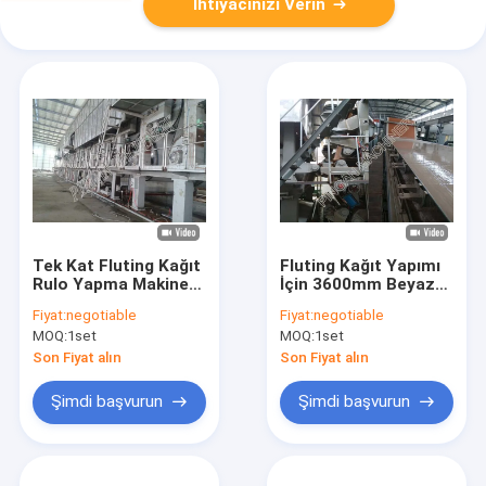
İhtiyacınızı Verin
Tek Kat Fluting Kağıt
Fluting Kağıt Yapımı
Rulo Yapma Makinesi
İçin 3600mm Beyaz
Sol Veya Sağ El
Kağıt Fabrikası
Fiyat:
negotiable
Fiyat:
negotiable
Bölümü Driven
Makinaları İki Tel
MOQ:
1set
MOQ:
1set
Son Fiyat alın
Son Fiyat alın
Şimdi başvurun
Şimdi başvurun