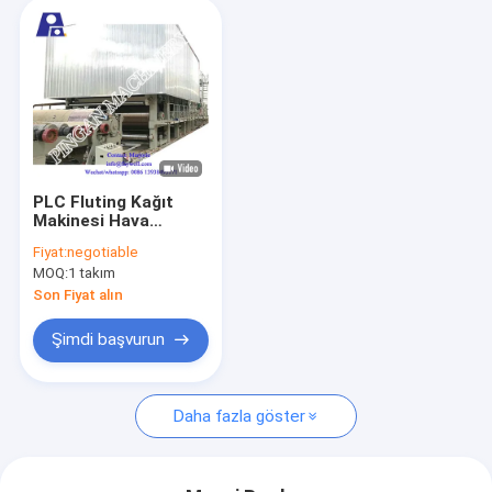
PLC Fluting Kağıt
Makinesi Hava
Yastığı Tipi 2ply Tel
Fiyat:
negotiable
Kağıt Yapma
MOQ:
1 takım
Makinesi
Son Fiyat alın
Şimdi başvurun
Daha fazla göster