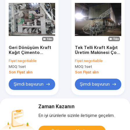
Geri Dönüşüm Kraft
Tek Telli Kraft Kağıt
Kağıt Çimento
Üretim Makinesi Çok
Torbası Kağıt Yapma
Kurutucular El
Fiyat:
negotiable
Fiyat:
negotiable
Makinesi
Sanatları Kağıt
MOQ:
1set
MOQ:
1set
Endüstrisi
Son Fiyat alın
Son Fiyat alın
Şimdi başvurun
Şimdi başvurun
Zaman Kazanın
En iyi ürünlerle sizinle iletişime geçelim.