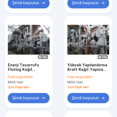
Şimdi başvurun
Şimdi başvurun
Enerji Tasarrufu
Yüksek Yapılandırma
Fluting Kağıt
Kraft Kağıt Yapma
Makinesi Profesyonel
Makinesi Verimli Geri
Fiyat:
negotiable
Fiyat:
negotiable
Çevre Dostu
Dönüşüm Yüksek Hız
MOQ:
1set
MOQ:
1set
Son Fiyat alın
Son Fiyat alın
Şimdi başvurun
Şimdi başvurun