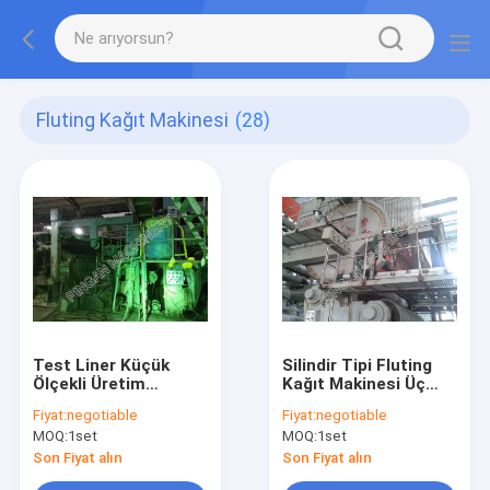
Fluting Kağıt Makinesi
(28)
Test Liner Küçük
Silindir Tipi Fluting
Ölçekli Üretim
Kağıt Makinesi Üç
Makineleri
Silindir Kalıp
Fiyat:
negotiable
Fiyat:
negotiable
Özelleştirilmiş Renk
MOQ:
1set
MOQ:
1set
Son Fiyat alın
Son Fiyat alın