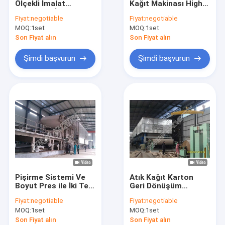
Ölçekli İmalat
Kağıt Makinası High
Dubleks Kağıt Karton Yapma Makinesi
Makineleri İki Kat
Speed ​​Craft Paper
Fiyat:
negotiable
Fiyat:
negotiable
Yüksek Yapılandırma
Industry
MOQ:
Gazete Makinesi
1set
MOQ:
1set
Son Fiyat alın
Son Fiyat alın
Kağıt Rulo Sarma Makinesi
Şimdi başvurun
Şimdi başvurun
Kağıt Yapma Makinesi Parçaları
Pişirme Sistemi Ve
Atık Kağıt Karton
Boyut Pres ile İki Tel
Geri Dönüşüm
Fluting Kağıt
Makinası Büyük
Fiyat:
negotiable
Fiyat:
negotiable
Makinesi Gri
Çıkışlı Standart El
MOQ:
1set
MOQ:
1set
Sanatları Kağıt
Endüstrisi
Son Fiyat alın
Son Fiyat alın