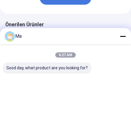
Önerilen Ürünler
Ma
6:27 AM
Good day, what product are you looking for?
200KW Kurulum
Çalışma Hızı
Günde 100 ila 
Kraft Kağıt Üretim
dakikada 150 ila 700
ton üretim
Makinesi Endüstriyel
metre sabit ve çıkış
kapasiteli, da
için AC Frekans
için AC frekans
150 ila 700 me
Dönüşüm Sürüş
dönüştürme sürücü
çalışma hızı s
En iyi fiyat
En iyi fiyat
En iyi fiy
Modu ve 380V50Hz
modu benimseyen
tutarlı kağıt ü
Voltajı İçeren
kraft kağıt makinesi
için kağıt yap
makinesi
Ana
Hakkımızda
Bize
Desktop
sayfa
ulaşın
Site