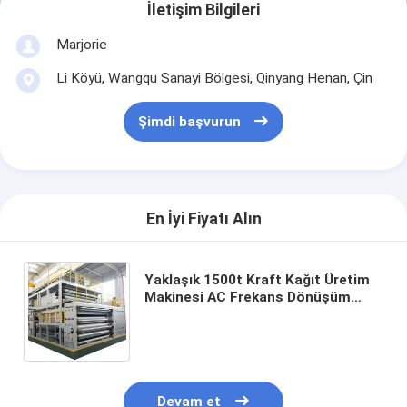
İletişim Bilgileri
Marjorie
Li Köyü, Wangqu Sanayi Bölgesi, Qinyang Henan, Çin
Şimdi başvurun
En İyi Fiyatı Alın
Yaklaşık 1500t Kraft Kağıt Üretim
Makinesi AC Frekans Dönüşüm
Sürüş Modu ve Endüstriyel için Çok
Katmanlı Kurucu Grubu
Devam et